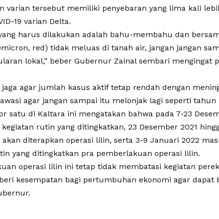
n varian tersebut memiliki penyebaran yang lima kali leb
ID-19 varian Delta.
 yang harus dilakukan adalah bahu-membahu dan bers
(Omicron, red) tidak meluas di tanah air, jangan jangan s
nularan lokal,” beber Gubernur Zainal sembari mengingat 
a jaga agar jumlah kasus aktif tetap rendah dengan menin
awasi agar jangan sampai itu melonjak lagi seperti tahun 
r satu di Kaltara ini mengatakan bahwa pada 7-23 Desem
kegiatan rutin yang ditingkatkan, 23 Desember 2021 hing
akan diterapkan operasi lilin, serta 3-9 Januari 2022 ma
tin yang ditingkatkan pra pemberlakuan operasi lilin.
uan operasi lilin ini tetap tidak membatasi kegiatan per
eri kesempatan bagi pertumbuhan ekonomi agar dapat be
ubernur.