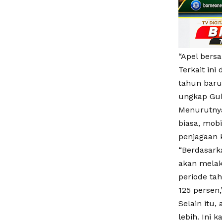
“Apel bersa
Terkait in
tahun baru.
ungkap Gub
Menurutnya
biasa, mobi
penjagaan 
“Berdasark
akan melak
periode ta
125 persen,
Selain itu
lebih. Ini 