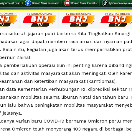
ma seluruh jajaran polri bertema Kita Tingkatkan Sinergi 
i diadakan agar dapat memberi rasa aman dan nyaman pad
 Selain itu, kegiatan juga akan terus memperhatikan prot
ernur Zainal.
 pemberlakuan operasi lilin ini penting karena dibandin
litas dan aktivitas masyarakat akan meningkat. Oleh karen
keamanan dan ketertiban masyarakat (kamtibmas).
an data Kementerian Perhubungan RI, diprediksi sekitar 1
sanakan mobilitas selama liburan Natal dan tahun baru. K
hun lalu bahwa peningkatan mobilitas masyarakat menyeb
” jelasnya.
, adanya varian baru COVID-19 bernama Omicron perlu me
karena Omicron telah menyerang 103 negara di berbagai be