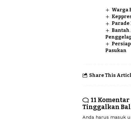
Warga 
Keppres
Parade 
Bantah 
Penggelap
Persiap
Pasukan
Share This Artic
11 Komentar
Tinggalkan Ba
Anda harus
masuk
un