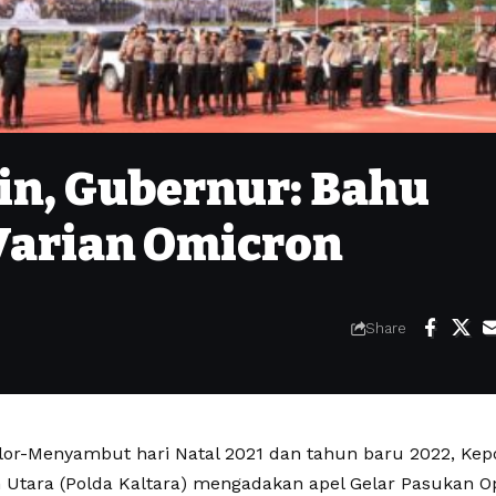
lin, Gubernur: Bahu
arian Omicron
Share
lor-Menyambut hari Natal 2021 dan tahun baru 2022, Kepo
 Utara (Polda Kaltara) mengadakan apel Gelar Pasukan Op