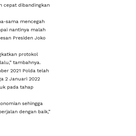
ih cepat dibandingkan
ama-sama mencegah
ampai nantinya malah
pesan Presiden Joko
gkatkan protokol
lalu,” tambahnya.
ber 2021 Polda telah
ga 2 Januari 2022
suk pada tahap
ekonomian sehingga
rjalan dengan baik,”