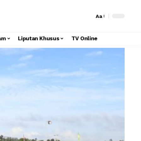
Aa
am
Liputan Khusus
TV Online