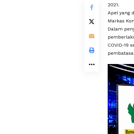
2021.
Apel yang d
Markas Kom
Dalam peny
pemberlaku
COVID-19 s
pembatasan