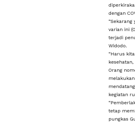
diperkiraka
dengan COV
“Sekarang
varian ini 
terjadi pe
Widodo.
“Harus kit
kesehatan, 
Orang nomo
melakukan 
mendatang 
kegiatan ru
“Pemberlak
tetap memb
pungkas G