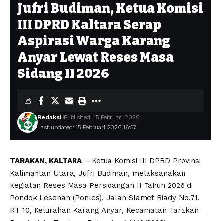
Jufri Budiman, Ketua Komisi
III DPRD Kaltara Serap
Aspirasi Warga Karang
Anyar Lewat Reses Masa
Sidang II 2026
Redaksi
Published: 15 Februari 2026
Last updated: 15 Februari 2026 16:57
TARAKAN, KALTARA
– Ketua Komisi III DPRD Provinsi
Kalimantan Utara, Jufri Budiman, melaksanakan
kegiatan Reses Masa Persidangan II Tahun 2026 di
Pondok Lesehan (Ponles), Jalan Slamet Riady No.71,
RT 10, Kelurahan Karang Anyar, Kecamatan Tarakan