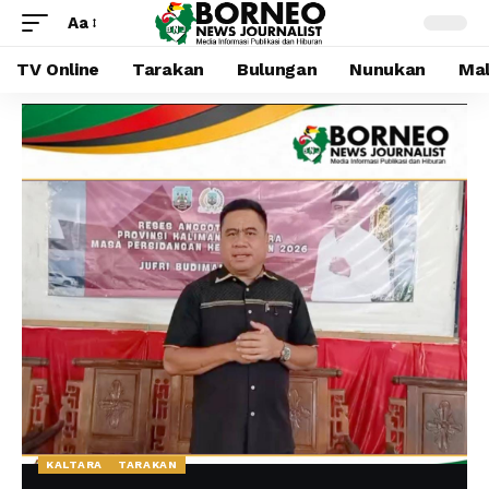
Aa
TV Online
Tarakan
Bulungan
Nunukan
Mal
KALTARA
TARAKAN