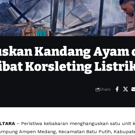
skan Kandang Ayam 
bat Korsleting Listri
Share
ALTARA
– Peristiwa kebakaran menghanguskan satu unit 
ampung Ampen Medang, Kecamatan Batu Putih, Kabupate