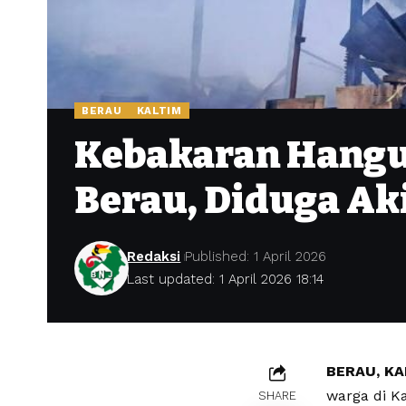
BERAU
KALTIM
Kebakaran Hangu
Berau, Diduga Aki
Redaksi
Published: 1 April 2026
Last updated: 1 April 2026 18:14
BERAU, K
warga di K
SHARE