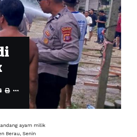
di
k
kandang ayam milik
n Berau, Senin