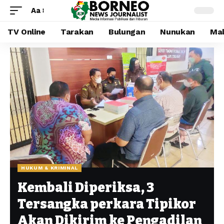
Aa
TV Online
Tarakan
Bulungan
Nunukan
Mal
HUKUM & KRIMINAL
Kembali Diperiksa, 3
Tersangka perkara Tipikor
Akan Dikirim ke Pengadilan