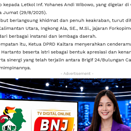
o kepada Letkol Inf. Yohanes Andi Wibowo, yang digelar di 
a Jumat (29/8/2025).
ebut berlangsung khidmat dan penuh keakraban, turut dih
limantan Utara, Ingkong Ala, SE., M.Si., jajaran Forkopi
ari berbagai instansi dan lembaga daerah.
mpatan itu, Ketua DPRD Kaltara menyerahkan cenderama
ri Hartanto beserta istri sebagai bentuk apresiasi dan ken
rta sinergi yang telah terjalin antara Brigif 24/Bulungan 
mimpinannya.
- Advertisement -