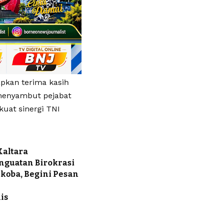
pkan terima kasih
 menyambut pejabat
uat sinergi TNI
Kaltara
nguatan Birokrasi
koba, Begini Pesan
is