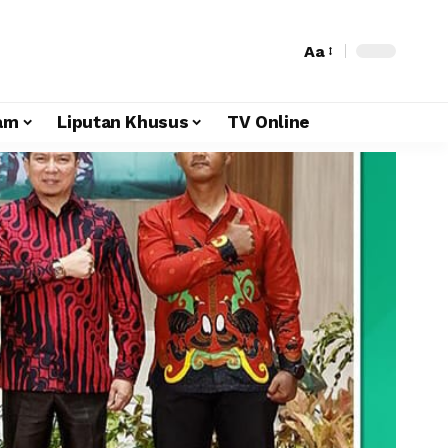
Aa
am
Liputan Khusus
TV Online