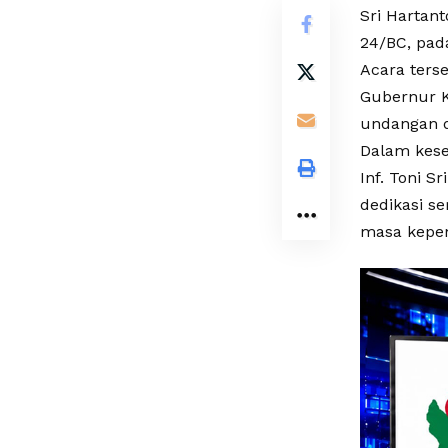
Sri Hartant
24/BC, pad
Acara ters
Gubernur Ka
undangan d
Dalam kese
Inf. Toni S
dedikasi se
masa kepe