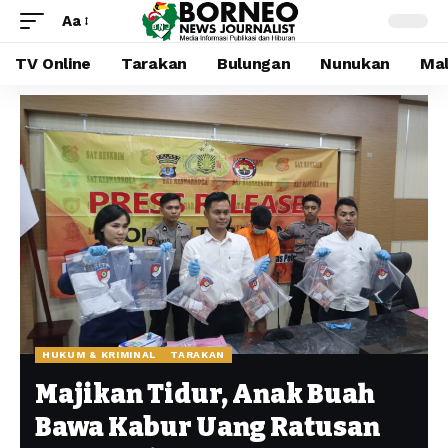
Aa
TV Online
Tarakan
Bulungan
Nunukan
Mal
HUKUM & KRIMINAL
TARAKAN
Majikan Tidur, Anak Buah
Bawa Kabur Uang Ratusan