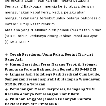
berencana akan melarikan diri melalui pelabuhan
Semayang Balikpapan menuju ke Surabaya dengan
menggunakan kapal Ferry. kedua pelaku akan
menggunakan uang tersebut untuk belanja ballpress di
Batam.” Tutup kasat reskrim
Atas apa yang dilakukan oleh pelaku (NA) 23 tahun dan
(SU) 19 tahun, keduanya disangkahkan Pasal 363 Ayat
(1) Ke 4 KUHP.
Cegah Peredaran Uang Palsu, Begini Ciri-ciri
Uang Asli
Hasan Basri dan Teras Narang Terpilih Sebagai
Pimpinan Forum Kalimantan Bersatu DPD-MPR RI
Linggar Ash Shiddieqy Raih Predikat Cum Laude,
Sampaikan Pesan Inspiratif di Hadapan Wisudawan
STMIK PPKIA Tarakan
Persidangan Masih Berproses, Pedagang THM
Kecewa Adanya Pemasangan Plank Baru
Puluhan Anggota Jamaah Islamiyah Kaltara
Deklarasikan diri Cinta NKRI