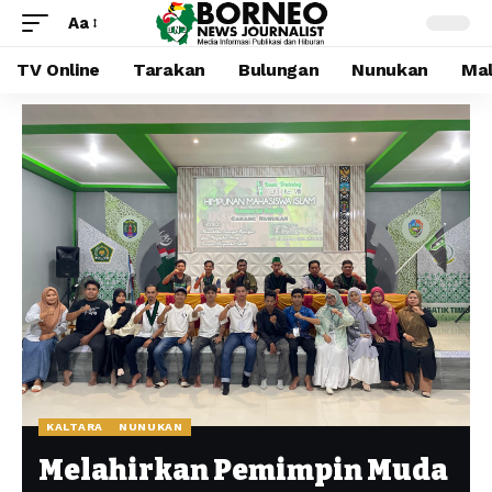
Aa
TV Online
Tarakan
Bulungan
Nunukan
Mal
KALTARA
NUNUKAN
Melahirkan Pemimpin Muda