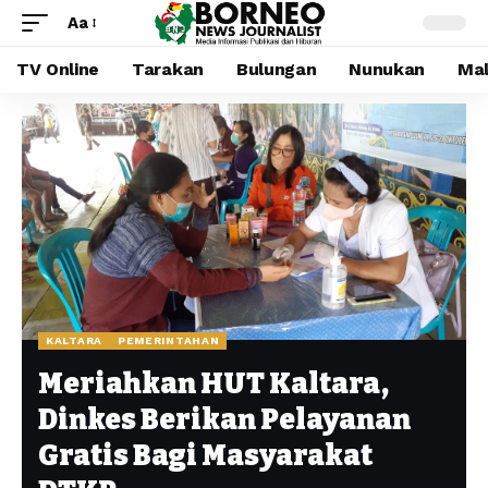
Aa
TV Online
Tarakan
Bulungan
Nunukan
Mal
KALTARA
PEMERINTAHAN
Meriahkan HUT Kaltara,
Dinkes Berikan Pelayanan
Gratis Bagi Masyarakat