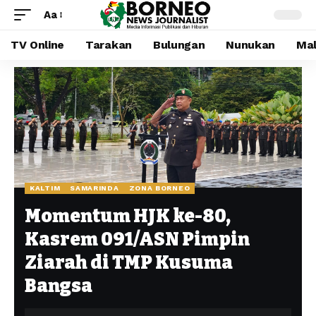
Aa
TV Online
Tarakan
Bulungan
Nunukan
Mal
KALTIM
SAMARINDA
ZONA BORNEO
Momentum HJK ke-80,
Kasrem 091/ASN Pimpin
Ziarah di TMP Kusuma
Bangsa