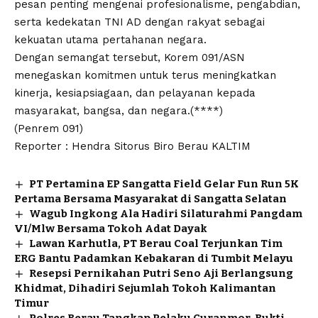
pesan penting mengenai profesionalisme, pengabdian,
serta kedekatan TNI AD dengan rakyat sebagai
kekuatan utama pertahanan negara.
Dengan semangat tersebut, Korem 091/ASN
menegaskan komitmen untuk terus meningkatkan
kinerja, kesiapsiagaan, dan pelayanan kepada
masyarakat, bangsa, dan negara.(****)
(Penrem 091)
Reporter : Hendra Sitorus Biro Berau KALTIM
PT Pertamina EP Sangatta Field Gelar Fun Run 5K
Pertama Bersama Masyarakat di Sangatta Selatan
Wagub Ingkong Ala Hadiri Silaturahmi Pangdam
VI/Mlw Bersama Tokoh Adat Dayak
Lawan Karhutla, PT Berau Coal Terjunkan Tim
ERG Bantu Padamkan Kebakaran di Tumbit Melayu
Resepsi Pernikahan Putri Seno Aji Berlangsung
Khidmat, Dihadiri Sejumlah Tokoh Kalimantan
Timur
Polres Berau Tangkap Pelaku Curanmor, Bukti