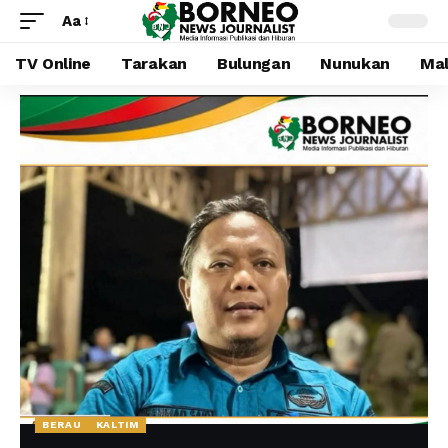
Aa
TV Online
Tarakan
Bulungan
Nunukan
Mal
BERAU
KALTIM