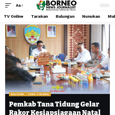
Aa
TV Online
Tarakan
Bulungan
Nunukan
Mal
KALTARA
TANA TIDUNG
Pemkab Tana Tidung Gelar
Rakor Kesiapsiagaan Natal