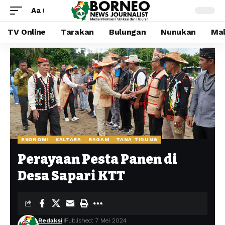
Aa
TV Online
Tarakan
Bulungan
Nunukan
Mal
EKONOMI
KALTARA
RAGAM
TANA TIDUNG
Perayaan Pesta Panen di
Desa Sapari KTT
Redaksi
Published: 7 Mei 2024