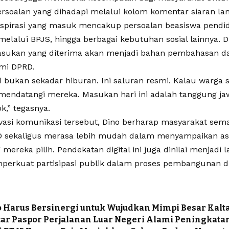
ersoalan yang dihadapi melalui kolom komentar siaran la
spirasi yang masuk mencakup persoalan beasiswa pendid
melalui BPJS, hingga berbagai kebutuhan sosial lainnya.
sukan yang diterima akan menjadi bahan pembahasan da
mi DPRD.
i bukan sekadar hiburan. Ini saluran resmi. Kalau warga s
mendatangi mereka. Masukan hari ini adalah tanggung ja
k,” tegasnya.
ovasi komunikasi tersebut, Dino berharap masyarakat s
 sekaligus merasa lebih mudah dalam menyampaikan asp
 mereka pilih. Pendekatan digital ini juga dinilai menjadi 
erkuat partisipasi publik dalam proses pembangunan di
 Harus Bersinergi untuk Wujudkan Mimpi Besar Kalt
ar Paspor Perjalanan Luar Negeri Alami Peningkata