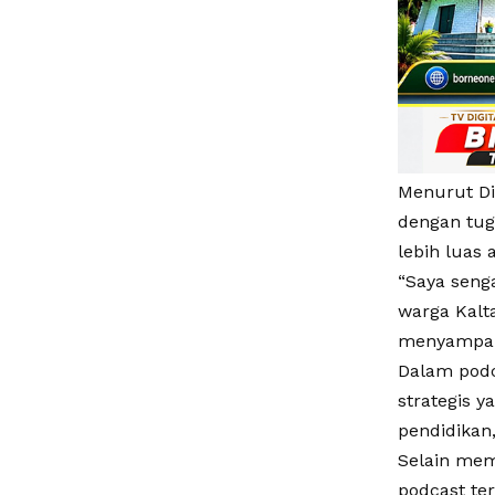
Menurut Di
dengan tug
lebih luas 
“Saya senga
warga Kalt
menyampaik
Dalam podc
strategis y
pendidikan
Selain mem
podcast t