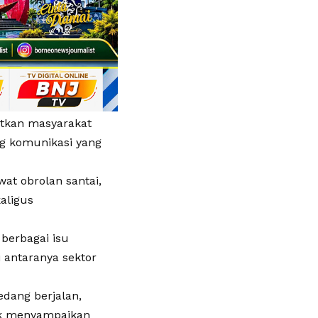
atkan masyarakat
ng komunikasi yang
wat obrolan santai,
aligus
berbagai isu
i antaranya sektor
edang berjalan,
uk menyampaikan