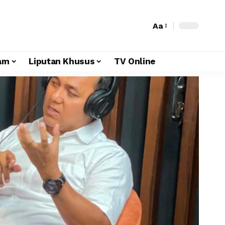
Aa
am
Liputan Khusus
TV Online