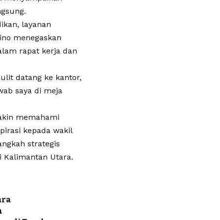
ngsung.
ikan, layanan
 Dino menegaskan
lam rapat kerja dan
ulit datang ke kantor,
wab saya di meja
emakin memahami
irasi kepada wakil
langkah strategis
 Kalimantan Utara.
ara
n