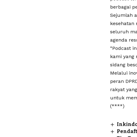
berbagai p
Sejumlah a
kesehatan 
seluruh ma
agenda res
“Podcast in
kami yang 
sidang beso
Melalui in
peran DPRD
rakyat yang
untuk memp
(****)
Inkindo
Pendaft