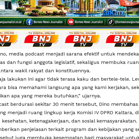
no, media podcast menjadi sarana efektif untuk mendek
as dan fungsi anggota legislatif, sekaligus membuka rua
antara wakil rakyat dan konstituennya.
ja lakukan ini agar tidak terasa kaku dan bertele-tele. Le
ara bisa memahami langsung apa yang kami kerjakan, sek
an apa yang mereka butuhkan,” ujarnya.
ast berdurasi sekitar 30 menit tersebut, Dino membahas 
ang menjadi ruang lingkup kerja Komisi IV DPRD Kaltara, d
, kesehatan, ketenagakerjaan, dan sosial kemasyarakatan.
berikan penjelasan terkait program dan kebijakan yang s
ersebut juga membuka kesempatan bagi masyarakat unt