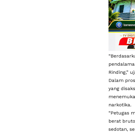
“Berdasark
pendalaman.
Rinding,” u
Dalam pros
yang disaks
menemukan 
narkotika.
“Petugas m
berat brut
sedotan, se