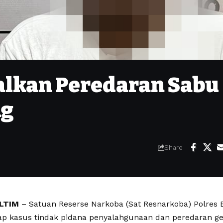
alkan Peredaran Sabu 
ng
Share
LTIM
– Satuan Reserse Narkoba (Sat Resnarkoba) Polres B
 kasus tindak pidana penyalahgunaan dan peredaran gel