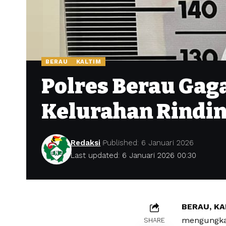
BERAU
KALTIM
Polres Berau Gag
Kelurahan Rindi
Redaksi
Published: 6 Januari 2026
Last updated: 6 Januari 2026 00:30
BERAU, KA
mengungkap
SHARE