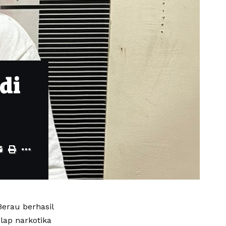
di
erau berhasil
ap narkotika