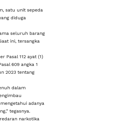
m, satu unit sepeda
 yang diduga
rsama seluruh barang
aat ini, tersangka
r Pasal 112 ayat (1)
asal 609 angka 1
un 2023 tentang
penuh dalam
mengimbau
a mengetahui adanya
g,” tegasnya.
redaran narkotika