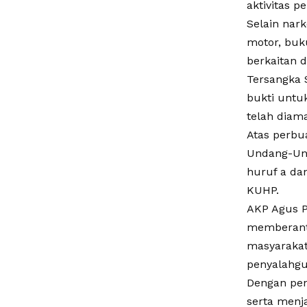
aktivitas p
Selain nar
motor, buk
berkaitan d
Tersangka S
bukti untu
telah diam
Atas perbua
Undang-Und
huruf a da
KUHP.
AKP Agus 
memberanta
masyarakat
penyalahgu
Dengan pen
serta menj