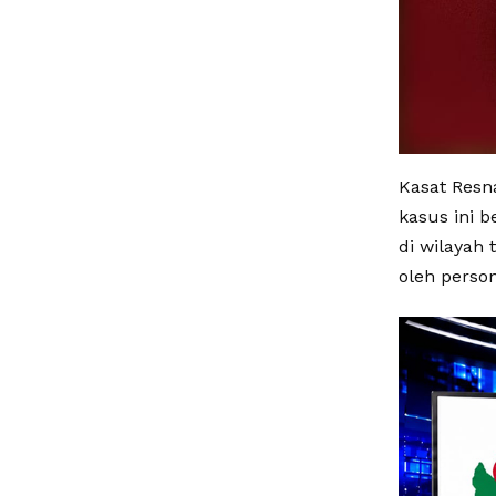
Kasat Resn
kasus ini b
di wilayah 
oleh perso