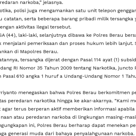
eredaran narkoba,” jelasnya.
kotika, polisi juga mengamankan satu unit telepon gengga
u catatan, serta beberapa barang pribadi milik tersangka
engan aktivitas ilegal tersebut.
A (44), laki-laki, selanjutnya dibawa ke Polres Berau be
k menjalani pemeriksaan dan proses hukum lebih lanjut. S
ankan di Mapolres Berau.
tannya, tersangka dijerat dengan Pasal 114 ayat (1) subside
ang RI Nomor 35 Tahun 2009 tentang Narkotika, juncto P
n Pasal 610 angka 1 huruf a Undang-Undang Nomor 1 Tah
Priyanto menegaskan bahwa Polres Berau berkomitmen 
s peredaran narkotika hingga ke akar-akarnya. “Kami 
 agar terus berperan aktif memberikan informasi apabil
naan atau peredaran narkoba di lingkungan masing-masin
gungkapan ini, Polres Berau berharap dapat menekan pe
aga generasi muda dari bahaya penyalahgunaan narkoba.