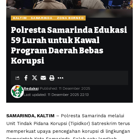
KALTIM
SAMARINDA
ZONA BORNEO
Polresta Samarinda Edukasi
59 Lurah untuk Kawal
Program Daerah Bebas
Korupsi
Redaksi
Published: 11 Desember 2025
Last updated: 11 Desember 2025 22:13
SAMARINDA, KALTIM
– Polresta Samarinda melalui
Unit Tindak Pidana Korupsi (Tipidkor) Satreskrim terus
memperkuat upaya pencegahan korupsi di lingkungan
Pemerintah Kota Samarinda. Salah satu langkah