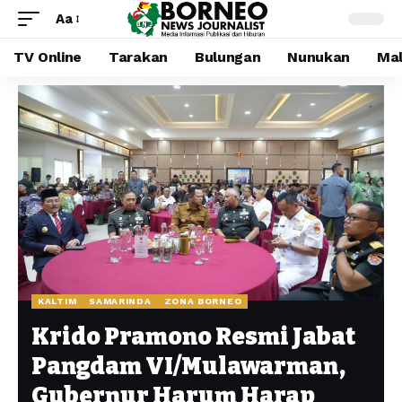
Aa
TV Online
Tarakan
Bulungan
Nunukan
Mal
KALTIM
SAMARINDA
ZONA BORNEO
Krido Pramono Resmi Jabat
Pangdam VI/Mulawarman,
Gubernur Harum Harap