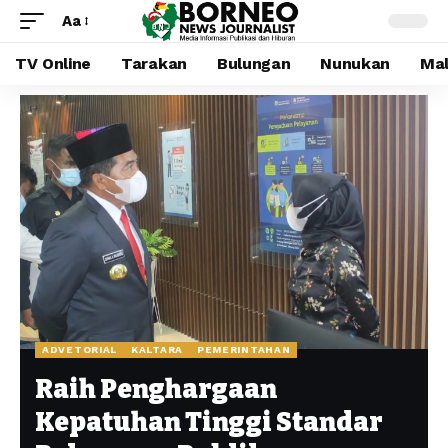
Aa
TV Online
Tarakan
Bulungan
Nunukan
Mal
ADVETORIAL
KALTARA
PEMERINTAHAN
Raih Penghargaan
Kepatuhan Tinggi Standar