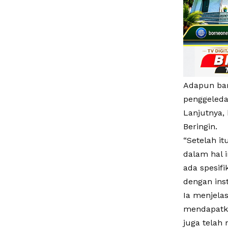
Adapun bar
penggeleda
Lanjutnya,
Beringin.
“Setelah it
dalam hal 
ada spesifi
dengan inst
Ia menjela
mendapatka
juga telah