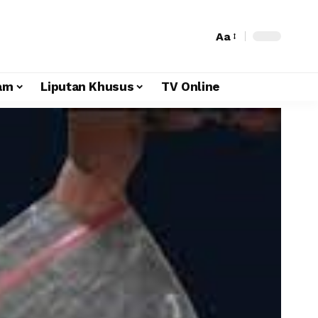
Aa
am
Liputan Khusus
TV Online