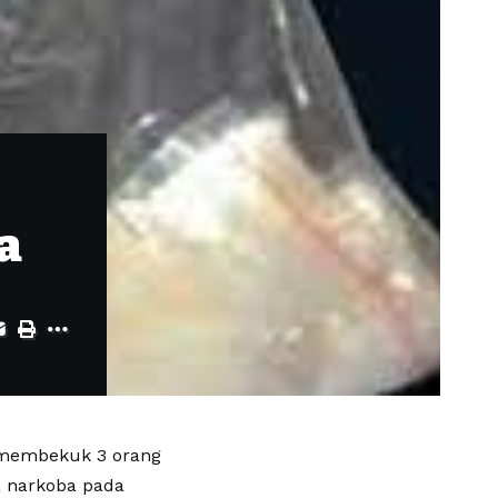
a
l membekuk 3 orang
a narkoba pada