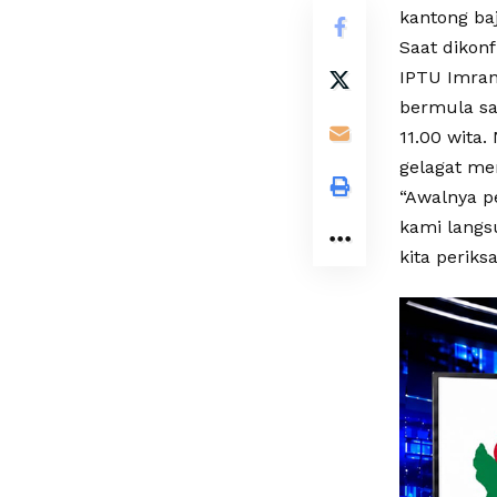
kantong ba
Saat dikon
IPTU Imran
bermula saa
11.00 wita
gelagat me
“Awalnya p
kami langs
kita periks