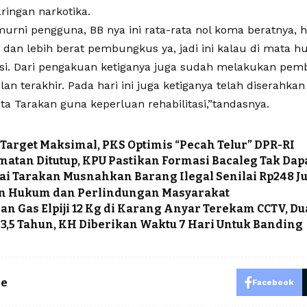
ringan narkotika.
 murni pengguna, BB nya ini rata-rata nol koma beratnya, 
u dan lebih berat pembungkus ya, jadi ini kalau di mata 
tasi. Dari pengakuan ketiganya juga sudah melakukan pemb
an terakhir. Pada hari ini juga ketiganya telah diserahka
ta Tarakan guna keperluan rehabilitasi,”tandasnya.
Target Maksimal, PKS Optimis “Pecah Telur” DPR-RI
atan Ditutup, KPU Pastikan Formasi Bacaleg Tak Dap
ai Tarakan Musnahkan Barang Ilegal Senilai Rp248 J
n Hukum dan Perlindungan Masyarakat
an Gas Elpiji 12 Kg di Karang Anyar Terekam CCTV, Du
 3,5 Tahun, KH Diberikan Waktu 7 Hari Untuk Banding
le
Facebook