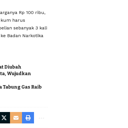
harganya Rp 100 ribu,
hukum harus
elian sebanyak 3 kali
n ke Badan Narkotika
at Diubah
uta, Wujudkan
a Tabung Gas Raib