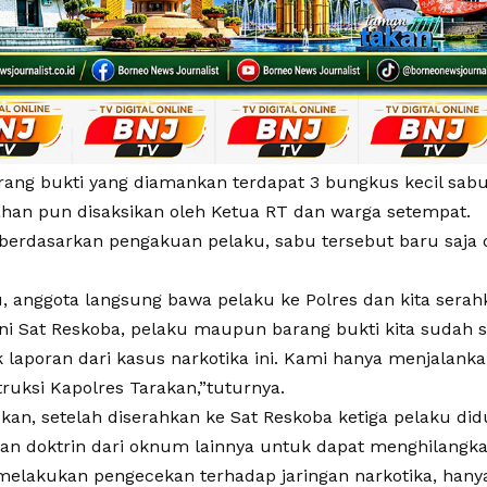
ang bukti yang diamankan terdapat 3 bungkus kecil sabu
han pun disaksikan oleh Ketua RT dan warga setempat.
 berdasarkan pengakuan pelaku, sabu tersebut baru saja d
u, anggota langsung bawa pelaku ke Polres dan kita serah
ini Sat Reskoba, pelaku maupun barang bukti kita sudah s
k laporan dari kasus narkotika ini. Kami hanya menjalankan
ruksi Kapolres Tarakan,”tuturnya.
skan, setelah diserahkan ke Sat Reskoba ketiga pelaku di
n doktrin dari oknum lainnya untuk dapat menghilangkan
 melakukan pengecekan terhadap jaringan narkotika, hany