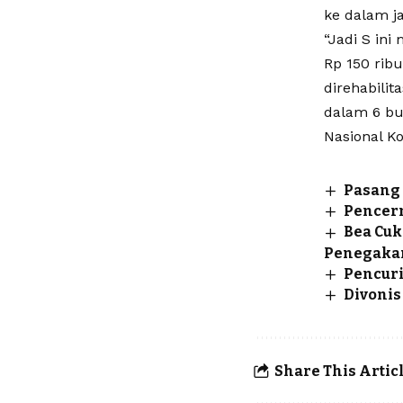
ke dalam ja
“Jadi S ini
Rp 150 rib
direhabili
dalam 6 bul
Nasional Ko
Pasang 
Pencerm
Bea Cuk
Penegaka
Pencuri
Divonis
Share This Artic