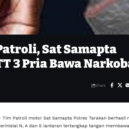
atroli, Sat Samapta
TT 3 Pria Bawa Narkob
Share
Tim Patroli motor Sat Samapta Polres Tarakan berhasi
 berinisial N, A dan S lantaran tertangkap tangan membaw