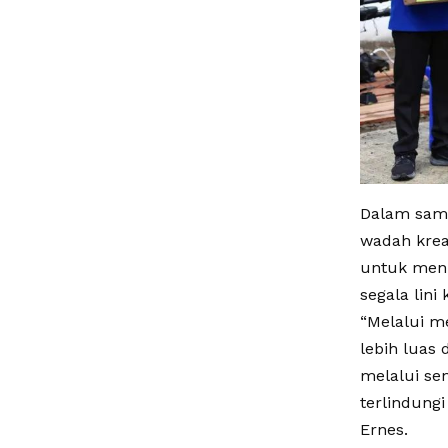
Dalam samb
wadah krea
untuk men
segala lini
“Melalui m
lebih luas
melalui sen
terlindung
Ernes.