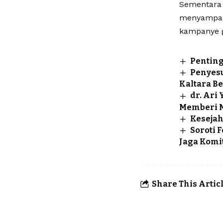
Sementara i
menyampaik
kampanye 
Pentin
Penyesu
Kaltara B
dr. Ari
Memberi M
Kesejah
Soroti
Jaga Kom
Share This Artic