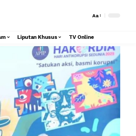
Aa
am
Liputan Khusus
TV Online