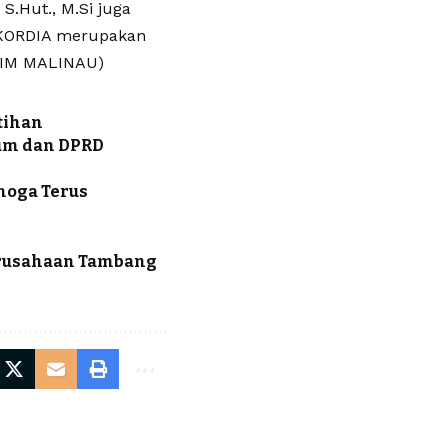
S.Hut., M.Si juga
AKORDIA merupakan
PIM MALINAU)
tihan
kum dan DPRD
emoga Terus
erusahaan Tambang