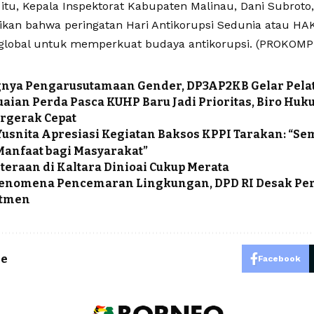
tu, Kepala Inspektorat Kabupaten Malinau, Dani Subroto, 
an bahwa peringatan Hari Antikorupsi Sedunia atau H
global untuk memperkuat budaya antikorupsi. (PROKOM
gnya Pengarusutamaan Gender, DP3AP2KB Gelar Pela
aian Perda Pasca KUHP Baru Jadi Prioritas, Biro Hu
ergerak Cepat
 Yusnita Apresiasi Kegiatan Baksos KPPI Tarakan: “S
anfaat bagi Masyarakat”
teraan di Kaltara Dinioai Cukup Merata
 Fenomena Pencemaran Lingkungan, DPD RI Desak P
itmen
le
Facebook