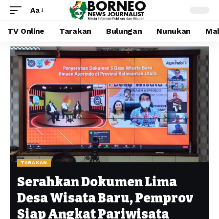
Aa
TV Online
Tarakan
Bulungan
Nunukan
Mal
TARAKAN
Serahkan Dokumen Lima
Desa Wisata Baru, Pemprov
Siap Angkat Pariwisata