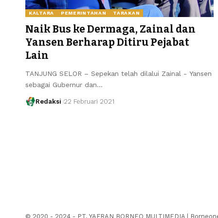
KALTARA
PEMERINTAHAN
TARAKAN
Naik Bus ke Dermaga, Zainal dan
Yansen Berharap Ditiru Pejabat
Lain
TANJUNG SELOR – Sepekan telah dilalui Zainal - Yansen
sebagai Gubernur dan…
Redaksi
22 Februari 2021
© 2020 - 2024 - PT. YAFRAN BORNEO MULTIMEDIA | Borneonew