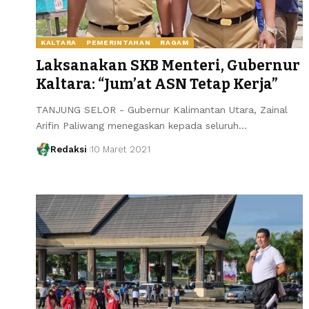
KALTARA
PEMERINTAHAN
RAGAM
Laksanakan SKB Menteri, Gubernur
Kaltara: “Jum’at ASN Tetap Kerja”
TANJUNG SELOR - Gubernur Kalimantan Utara, Zainal
Arifin Paliwang menegaskan kepada seluruh…
Redaksi
10 Maret 2021