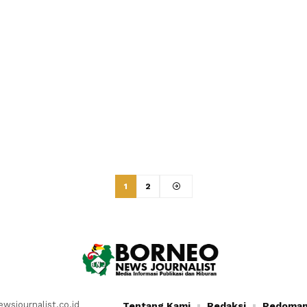
1
2
sjournalist.co.id
Tentang Kami
Redaksi
Pedoman