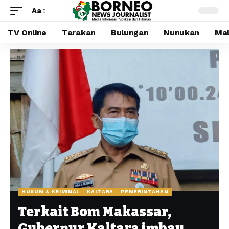
Aa
TV Online
Tarakan
Bulungan
Nunukan
Mal
HUKUM & KRIMINAL
KALTARA
PEMERINTAHAN
Terkait Bom Makassar,
Gubernur Kaltara imbau