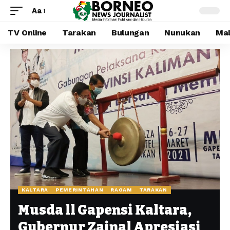
Aa
TV Online
Tarakan
Bulungan
Nunukan
Mal
KALTARA
PEMERINTAHAN
RAGAM
TARAKAN
Musda ll Gapensi Kaltara,
Gubernur Zainal Apresiasi