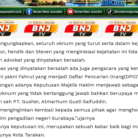
ngungkapkan, seluruh oknum yang turut serta dalam kej
or, hendik dan Steven yang menginisiasi kejahatan ini tida
n advokat yang dinyatakan bersalah.
mas yang dinyatakan bersalah ada juga pengacara yang 
ini yakni Fahrul yang menjadi Daftar Pencarian Orang(DPO
dengan adanya Keputusan Majelis Hakim menjawab seba
 oknum yang tidak bertanggung jawab bahkan berupaya 
n sah PT. Gusher, Almarhum Gusti Saifuddin.
 menginginkan kembali kepada semua pihak agar mengho
kim pengadilan negeri Surabaya.”ujarnya
nya keputusan ini, merupakan sebuah kabar baik bagi m
unya Kota Tarakan.