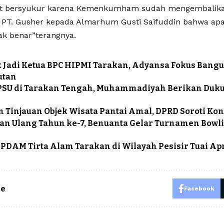
gat bersyukur karena Kemenkumham sudah mengembalika
PT. Gusher kepada Almarhum Gusti Saifuddin bahwa apa
ak benar”terangnya.
k Jadi Ketua BPC HIPMI Tarakan, Adyansa Fokus Bang
utan
 PSU di Tarakan Tengah, Muhammadiyah Berikan Duk
 Tinjauan Objek Wisata Pantai Amal, DPRD Soroti Ko
n Ulang Tahun ke-7, Benuanta Gelar Turnamen Bowl
 PDAM Tirta Alam Tarakan di Wilayah Pesisir Tuai Ap
le
Facebook