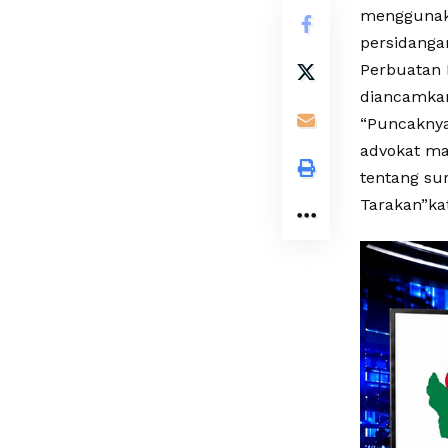
menggunaka
persidanga
Perbuatan 
diancamkan
“Puncaknya
advokat ma
tentang su
Tarakan”ka