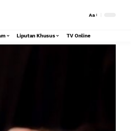
Aa
am
Liputan Khusus
TV Online