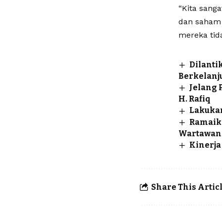
“Kita san
dan saham 
mereka tid
Dilanti
Berkelanj
Jelang
H. Rafiq
Lakukan
Ramaika
Wartawan
Kinerja
Share This Artic