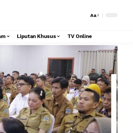
Aa
am
Liputan Khusus
TV Online