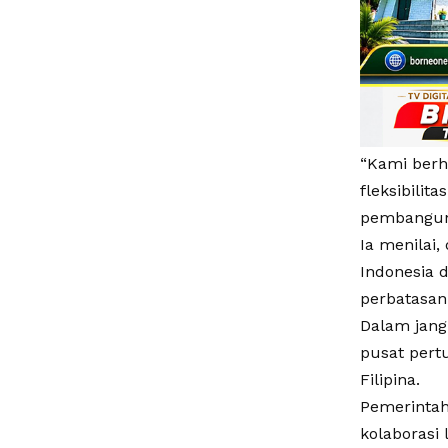
“Kami berh
fleksibilit
pembanguna
Ia menilai
Indonesia 
perbatasan
Dalam jang
pusat pert
Filipina.
Pemerintah
kolaborasi