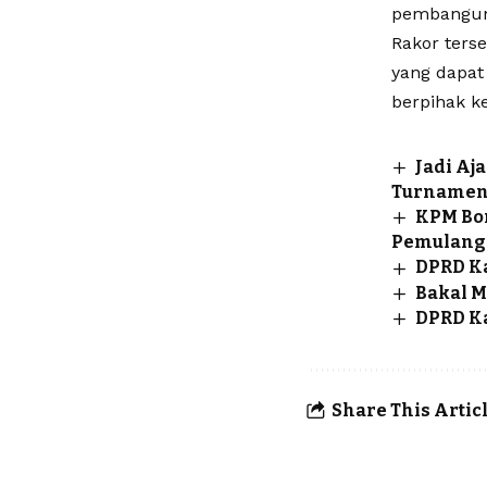
pembanguna
Rakor ters
yang dapat
berpihak k
Jadi Aj
Turnamen 
KPM Bon
Pemulang
DPRD Ka
Bakal M
DPRD Ka
Share This Artic