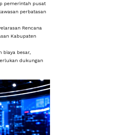
ap pemerintah pusat
kawasan perbatasan
yelarasan Rencana
tasan Kabupaten
biaya besar,
iperlukan dukungan