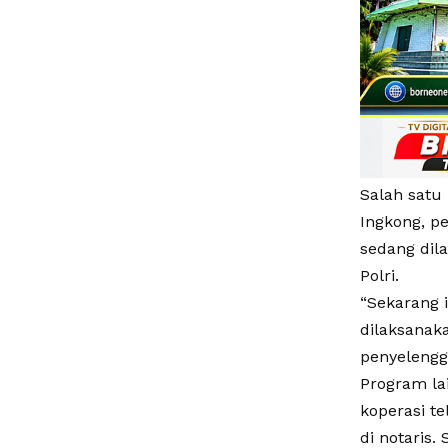
Salah satu
Ingkong, 
sedang dila
Polri.
“Sekarang 
dilaksanak
penyelengga
Program la
koperasi te
di notaris