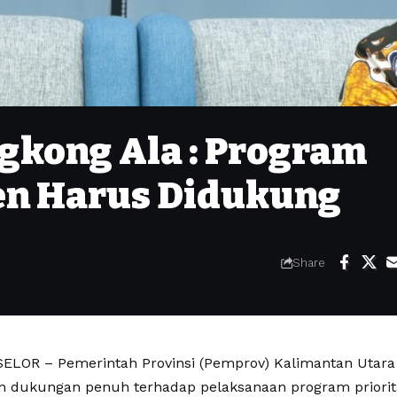
gkong Ala : Program
en Harus Didukung
Share
LOR – Pemerintah Provinsi (Pemprov) Kalimantan Utara 
 dukungan penuh terhadap pelaksanaan program priorita