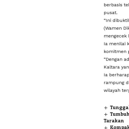
berbasis t
pusat.
“Ini dibukt
(Wamen Dikt
mengecek k
Ia menilai
komitmen p
“Dengan ad
Kaltara ya
Ia berharap
rampung da
wilayah ter
Tunggak
Tumbuhk
Tarakan
Kompak 