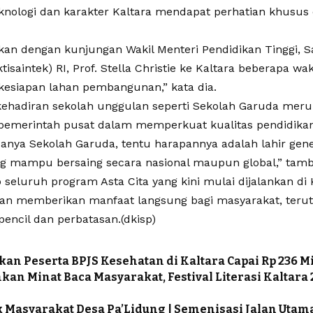
eknologi dan karakter Kaltara mendapat perhatian khusus
ikan dengan kunjungan Wakil Menteri Pendidikan Tinggi, S
isaintek) RI, Prof. Stella Christie ke Kaltara beberapa wa
esiapan lahan pembangunan,” kata dia.
 kehadiran sekolah unggulan seperti Sekolah Garuda mer
emerintah pusat dalam memperkuat kualitas pendidikan
anya Sekolah Garuda, tentu harapannya adalah lahir gene
ng mampu bersaing secara nasional maupun global,” tam
 seluruh program Asta Cita yang kini mulai dijalankan di 
n memberikan manfaat langsung bagi masyarakat, terut
pencil dan perbatasan.(dkisp)
an Peserta BPJS Kesehatan di Kaltara Capai Rp 236 Mi
an Minat Baca Masyarakat, Festival Literasi Kaltara 
Masyarakat Desa Pa’Lidung | Semenisasi Jalan Ut