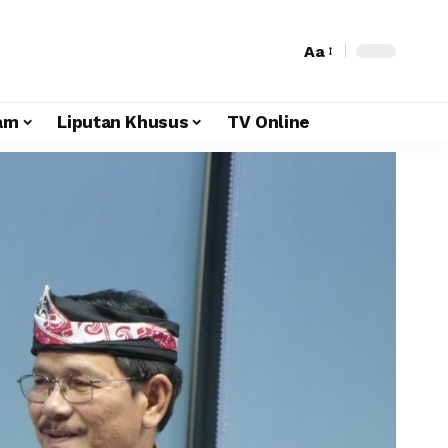
Aa
am
Liputan Khusus
TV Online