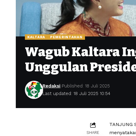
KALTARA
PEMERINTAHAN
Wagub Kaltara In
Unggulan Presid
Redaksi
Published: 18 Juli 2025
Last updated: 18 Juli 2025 10:54
TANJUNG SE
menyatakan
SHARE