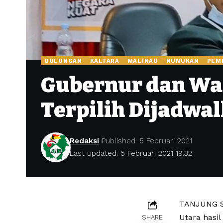
BULUNGAN
KALTARA
MALINAU
NUNUKAN
PEM
Gubernur dan Wak
Terpilih Dijadwal
Redaksi
Published: 5 Februari 2021
Last updated: 5 Februari 2021 19:32
TANJUNG SE
Utara hasi
SHARE