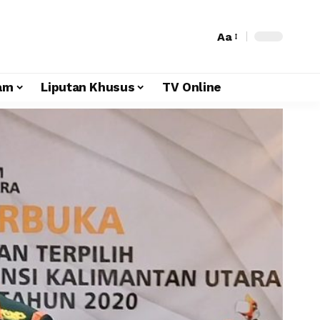
Aa
am
Liputan Khusus
TV Online