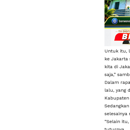
Untuk itu, 
ke Jakarta
kita di Ja
saja,” sam
Dalam rapat
lalu, yang 
Kabupaten 
Sedangkan 
selesainya
“Selain it
tuturnya.