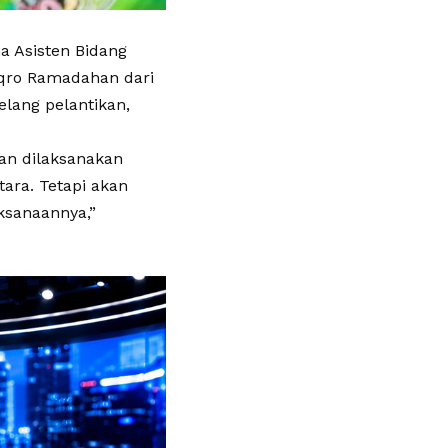
a Asisten Bidang
Iqro Ramadahan dari
elang pelantikan,
kan dilaksanakan
ara. Tetapi akan
ksanaannya,”