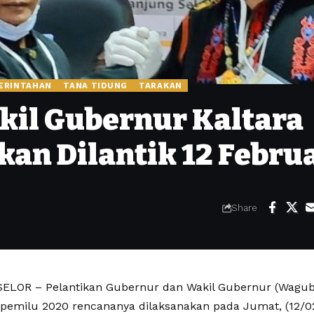
ERINTAHAN
TANA TIDUNG
TARAKAN
il Gubernur Kaltara
kan Dilantik 12 Febru
Share
LOR – Pelantikan Gubernur dan Wakil Gubernur (Wagub)
l pemilu 2020 rencananya dilaksanakan pada Jumat, (12/02