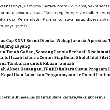
ksanaannya, Pemprov Kaltara memiliki 2 opsi, yakni secar
lor atau secara virtual. “Sekarang Pemprov masih menung
ikan dari Kemendagri. Karena itu, saya harap dipersiapka
utupnya. (hms)
as Cup XXVI Resmi Dibuka, Wabup Jakaria Apresiasi 
Tanjung Lapang
un Tanah Galian, Seorang Lansia Berhasil Diselama
aitul Izzah Islamic Center Siap Gelar Sholat Idul Fitri 
rea Tambahan untuk Ribuan Jamaah
ah Akses Keuangan, TPAKD Kaltara Susun Program K
 Kapal Ikan Laporkan Penganiayaan ke Pomal Lantam
ubernur
humas
Kalimantanutara
kaltara
wakilgubernur