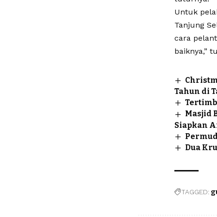
Untuk pela
Tanjung Se
cara pelant
baiknya,” t
Christm
Tahun di 
Tertimb
Masjid B
Siapkan A
Permud
Dua Kru
TAGGED:
g