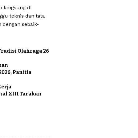
a langsung di
gu teknis dan tata
n dengan sebaik-
Tradisi Olahraga 26
tkan
2026, Panitia
erja
al XIII Tarakan