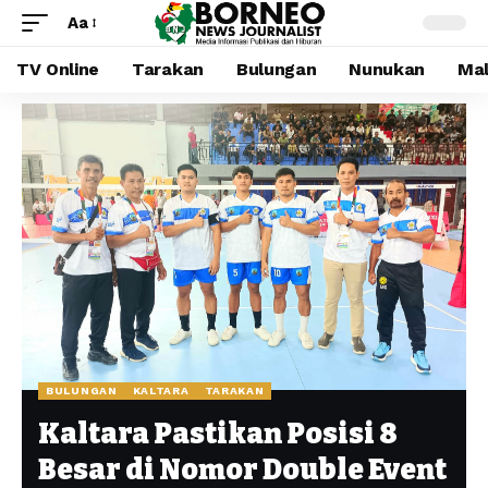
Aa
TV Online
Tarakan
Bulungan
Nunukan
Mal
BULUNGAN
KALTARA
TARAKAN
Kaltara Pastikan Posisi 8
Besar di Nomor Double Event