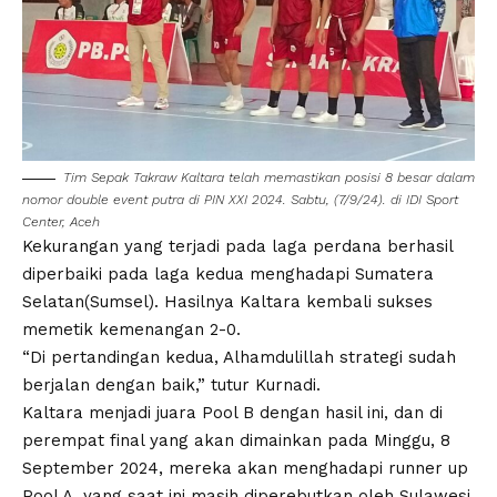
Tim Sepak Takraw Kaltara telah memastikan posisi 8 besar dalam
nomor double event putra di PIN XXI 2024. Sabtu, (7/9/24). di IDI Sport
Center, Aceh
Kekurangan yang terjadi pada laga perdana berhasil
diperbaiki pada laga kedua menghadapi Sumatera
Selatan(Sumsel). Hasilnya Kaltara kembali sukses
memetik kemenangan 2-0.
“Di pertandingan kedua, Alhamdulillah strategi sudah
berjalan dengan baik,” tutur Kurnadi.
Kaltara menjadi juara Pool B dengan hasil ini, dan di
perempat final yang akan dimainkan pada Minggu, 8
September 2024, mereka akan menghadapi runner up
Pool A, yang saat ini masih diperebutkan oleh Sulawesi