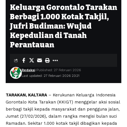
Keluarga Gorontalo Tarakan
Berbagi 1.000 Kotak Takjil,
Jufri Budiman: Wujud
Kepedulian di Tanah
Perantauan
Redaksi
Published: 27 Februari 2026
Last updated: 27 Februari 2026 23:21
TARAKAN, KALTARA
– Kerukunan Keluarga Indonesia
Gorontalo Kota Tarakan (KKIGT) menggelar aksi sosial
berbagi takjil kepada masyarakat dan pengguna jalan,
Jumat (27/02/2026), dalam rangka mengisi bulan suci
Ramadan. Sekitar 1.000 kotak takjil dibagikan kepada