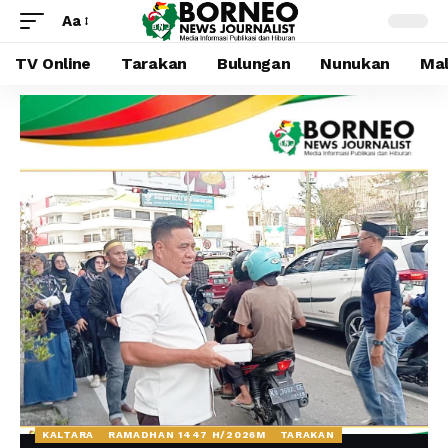
Aa
TV Online
Tarakan
Bulungan
Nunukan
Mal
KALTARA
RAMADHAN 1447 H/2026M
TARAKAN