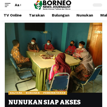
Aa
TV Online
Tarakan
Bulungan
Nunukan
Mal
KALTARA
NUNUKAN
PEMERINTAHAN
NUNUKAN SIAP AKSES