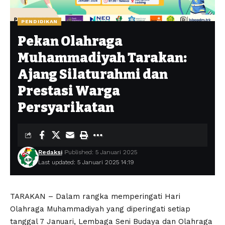
PENDIDIKAN
Pekan Olahraga
Muhammadiyah Tarakan:
Ajang Silaturahmi dan
Prestasi Warga
Persyarikatan
Redaksi
Published: 5 Januari 2025
Last updated: 5 Januari 2025 14:19
TARAKAN – Dalam rangka memperingati Hari
Olahraga Muhammadiyah yang diperingati setiap
tanggal 7 Januari, Lembaga Seni Budaya dan Olahraga