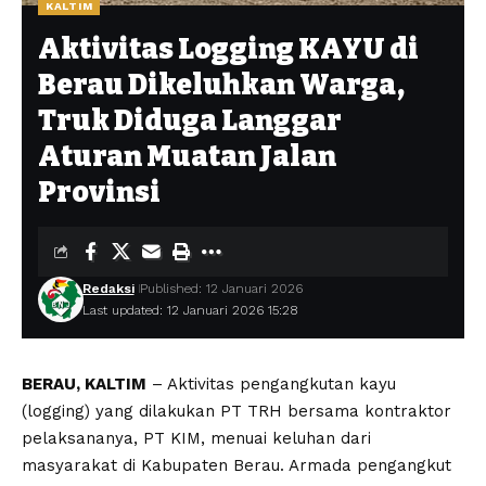
KALTIM
Aktivitas Logging KAYU di
Berau Dikeluhkan Warga,
Truk Diduga Langgar
Aturan Muatan Jalan
Provinsi
Redaksi
Published: 12 Januari 2026
Last updated: 12 Januari 2026 15:28
BERAU, KALTIM
– Aktivitas pengangkutan kayu
(logging) yang dilakukan PT TRH bersama kontraktor
pelaksananya, PT KIM, menuai keluhan dari
masyarakat di Kabupaten Berau. Armada pengangkut