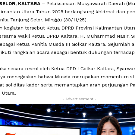
SELOR, KALTARA
– Pelaksanaan Musyawarah Daerah (Musd
alimantan Utara Tahun 2025 berlangsung khidmat dan p
ita Tanjung Selor, Minggu (30/11/25).
m kegiatan tersebut Ketua DPRD Provinsi Kalimantan Utara
bersama Wakil Ketua DPRD Kaltara, H. Muhammad Nasir, SE
ebagai Ketua Panitia Musda III Golkar Kaltara. Sejumlah 
ikuti rangkaian acara sebagai bentuk dukungan terhadap 
ka secara resmi oleh Ketua DPD I Golkar Kaltara, Syarwa
ya menegaskan bahwa Musda merupakan momentum str
 soliditas kader serta memantapkan arah perjuangan Par
 Utara.
- Advertisement -