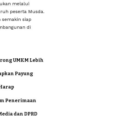
kukan melalui
ruh peserta Musda.
n semakin siap
embangunan di
 Dorong UMKM Lebih
iapkan Payung
 Harap
stem Penerimaan
 Media dan DPRD