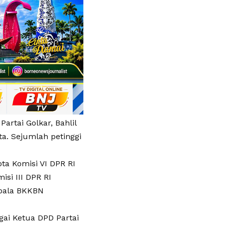
rtai Golkar, Bahlil
a. Sejumlah petinggi
ta Komisi VI DPR RI
si III DPR RI
epala BKKBN
gai Ketua DPD Partai