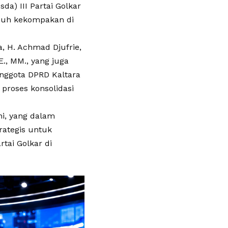
a) III Partai Golkar
enuh kekompakan di
, H. Achmad Djufrie,
., MM., yang juga
anggota DPRD Kaltara
proses konsolidasi
ni, yang dalam
ategis untuk
tai Golkar di