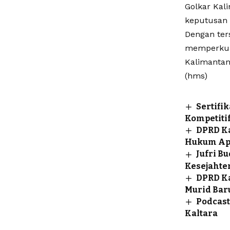
Golkar Kal
keputusan 
Dengan ter
memperkuat
Kalimantan
(hms)
Sertifi
Kompetiti
DPRD K
Hukum Apr
Jufri B
Kesejahte
DPRD Ka
Murid Bar
Podcast
Kaltara