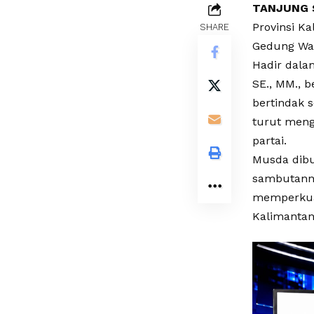
TANJUNG 
Provinsi K
SHARE
Gedung Wan
Hadir dala
SE., MM., 
bertindak s
turut meng
partai.
Musda dibu
sambutann
memperkuat
Kalimantan