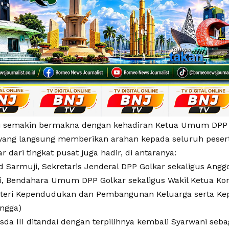
ni semakin bermakna dengan kehadiran Ketua Umum DPP Pa
 yang langsung memberikan arahan kepada seluruh pesert
ar dari tingkat pusat juga hadir, di antaranya:
armuji, Sekretaris Jenderal DPP Golkar sekaligus Anggo
ti, Bendahara Umum DPP Golkar sekaligus Wakil Ketua Komi
nteri Kependudukan dan Pembangunan Keluarga serta K
ngga)
da III ditandai dengan terpilihnya kembali Syarwani seba