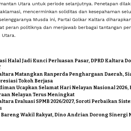
imantan Utara untuk periode selanjutnya. Penetapan dila
aklamasi, mencerminkan soliditas dan kesepahaman selu
selenggaranya Musda ini, Partai Golkar Kaltara diharapka
 peran politiknya dan menjawab berbagai tantangan p
 Utara.
kasi Halal Jadi Kunci Perluasan Pasar, DPRD Kaltara
f
altara Matangkan Ranperda Penghargaan Daerah, S
esiasi Tokoh Berjasa
udiman Ucapkan Selamat Hari Nelayan Nasional 2026,
raan Nelayan Terus Meningkat
ltara Evaluasi SPMB 2026/2027, Soroti Perbaikan Si
u
 Bareng Wakil Rakyat, Dino Andrian Dorong Sinergi