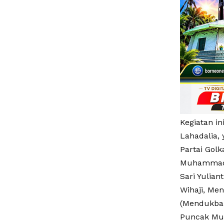
Kegiatan i
Lahadalia,
Partai Golk
Muhammad S
Sari Yulian
Wihaji, Me
(Mendukba
Puncak Mus