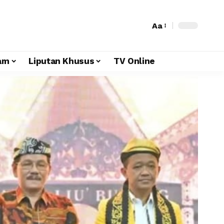
Aa
am
Liputan Khusus
TV Online