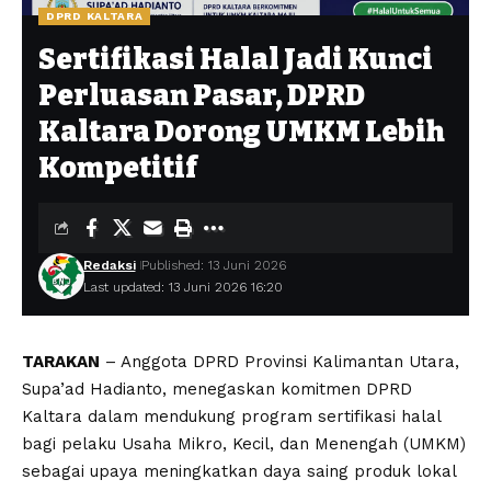
DPRD KALTARA
Sertifikasi Halal Jadi Kunci
Perluasan Pasar, DPRD
Kaltara Dorong UMKM Lebih
Kompetitif
Redaksi
Published: 13 Juni 2026
Last updated: 13 Juni 2026 16:20
TARAKAN
– Anggota DPRD Provinsi Kalimantan Utara,
Supa’ad Hadianto, menegaskan komitmen DPRD
Kaltara dalam mendukung program sertifikasi halal
bagi pelaku Usaha Mikro, Kecil, dan Menengah (UMKM)
sebagai upaya meningkatkan daya saing produk lokal